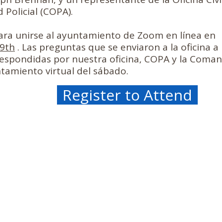
 Policial (COPA).
ara unirse al ayuntamiento de Zoom en línea en
49th
. Las preguntas que se enviaron a la oficina a 
espondidas por nuestra oficina, COPA y la Com
tamiento virtual del sábado.
Register to Attend
Oficina de
1447 W. M
Chicago, 
 pm
office@49
773-338-
m