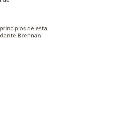
principios de esta
andante Brennan
 servicio de barrio:
orse Ave
IL 60626
thward.org
5796