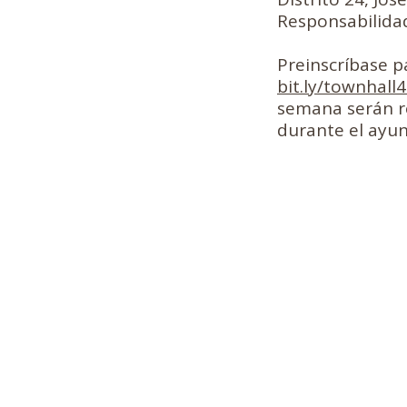
Responsabilidad
Preinscríbase p
bit.ly/townhall
semana serán r
durante el ayun
Horas de oficina*:
Lunes: 9 am - 5 pm
Martes: 9 am - 5 pm
Miércoles: 9 am - 5
Jueves: 9 am - 5 pm
Viernes: 9 am - 5 p