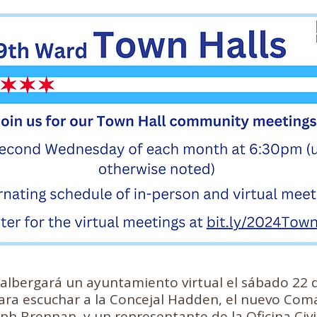
 albergará un ayuntamiento virtual el sábado 22 d
para escuchar a la Concejal Hadden, el nuevo Co
eph Brennan, y un representante de la Oficina Civi