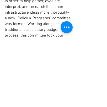
In order to help gather, evaluate,
interpret, and research those non-
infrastructure ideas more thoroughly,
a new “Policy & Programs” committee
was formed. Working alongside the
traditional participatory budgeting
process, this committee took your
answers and has pulled the top five
policy and program priorities you
identified. On the ballot, you'll be asked
to choose the top three issues you
think she should focus on for this year.
You'll also be given the opportunity to
get involved in working on those
priorities with Alderwoman Hadden
and her team. Check out the
presentation below to learn more
about what you'll see on the ballot!